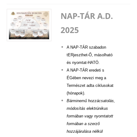
NAP-TÁR A.D.
2025
A NAP-TÁR szabadon
tERjeszthet-Ő, másolható
és nyomtat-HATÓ.
A NAP-TÁR eredeti s
ÉGében nevezi meg a
Természet adta ciklusokat
(hónapok).
Bárminemű hozzácsatolás,
módosítás elektrúnikus
formában vagy nyomtatott
formában a szerző
hozzájárulása nélkül