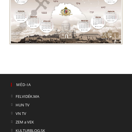
MÉD-IA
FELVIDÉK.MA
HUN TV
VN TV
ZEM a VEK
KULTURBLOG.SK