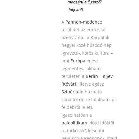
megsérti a Szerzői
Jogokat!
A
Pannon-medence
területét az eurázsiai
özönvíz elől a Kárpátok
hegyei közé húzódó nép
(gravetti-, körös kultúra –
ami
Európa
egész
jégmentes, lakható
területén a
Berlin
–
Kijev
[Kővár]
, illetve egész
Szibéria
-ig húzható
vonaltól délre található, pl.
feldebrői lelet),
igazolhatóan a
paleolitikum
előtti időktől
a „tarkósok”, későbbi
nevükön a Pannonok, majd