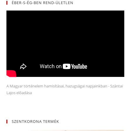
ÉBER-S-ÉG-BEN REND-ÜLETLEN
A Magyar történelem hamisításai, hazugságai napjainkban - Szántai
Lajos előadása
SZENTKORONA TERMÉK