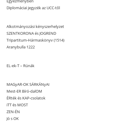
Egyezményben
Diplomáciai jegyzék az UCC-től
Alkotmányozási kényszerhelyzet
SZENTKORONA és JOGREND
Tripartitum-Hármaskönyv (1514)
Aranybulla 1222
EL-ek-T – Rúnák
MAGyAR-OK SÁRKÁNyAI
Mest-ER Bíró-dalOM
ÉRték és KAP-csolatok
iTT és MOST
ZEN-ÉN
Jó s OK