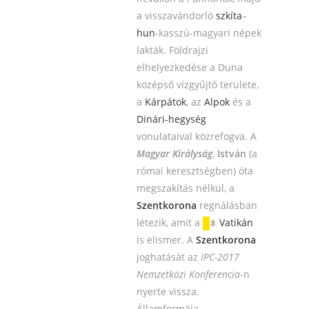
a visszavándorló
szkíta
–
hun
-kasszú-magyari népek
lakták. Földrajzi
elhelyezkedése a Duna
középső vízgyűjtő területe,
a
Kárpátok
, az
Alpok
és a
Dinári-hegység
vonulataival közrefogva. A
Magyar Királyság
,
István
(a
római keresztségben) óta
megszakítás nélkül, a
Szentkorona
regnálásban
létezik, amit a
Vatikán
is elismer. A
Szentkorona
joghatását az
IPC-2017
Nemzetközi Konferencia
-n
nyerte vissza.
Államformája