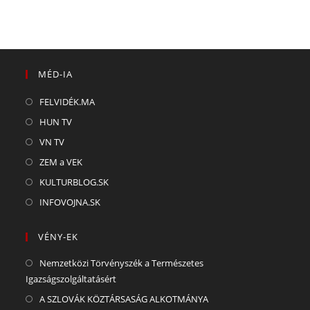
MÉD-IA
FELVIDÉK.MA
HUN TV
VN TV
ZEM a VEK
KULTURBLOG.SK
INFOVOJNA.SK
VÉNY-EK
Nemzetközi Törvényszék a Természetes
Igazságszolgáltatásért
A SZLOVÁK KÖZTÁRSASÁG ALKOTMÁNYA