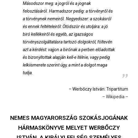
Másodszor meg: a jogról és a jognak
felosztásáról. Harmadszor pedig: a törvényről és
a törvénynek nemeiről. Negyedszer: a szokásról
és ennek feltételeiről: Ötödször és utoljára: a jó
biró kellékeiről és egyéb, az igazságos
törvényszolgáltatásra tartozó dolgokról, föltevén
azt a kérdést: vajjon a birónak a perben előadottak
és bizonyítottak alapján kell-e ítélnie, vagy pedig
lelkiismerete szerint úgy, a mint a dolgot maga
tudja
.
– Werbőczy István: Tripartitum
– Wikipedia –
NEMES MAGYARORSZÁG SZOKÁSJOGÁNAK
HÁRMASKÖNYVE MELYET WERBŐCZY
ISTVÁN A KIRÁLYI FELSÉG SZEMÉLYES