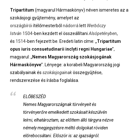
Tripartitum
(magyarul
Hármaskönyv
) néven ismeretes az a
szokásjogi gyűjtemény, amelyet az
országbírói
ítélőmesterből
nádorrá
lett
Werbőczy
István
1504
-ben kezdett el összeállítani
Alsópetényben
,
és
1514
-ben fejezett be. Eredeti latin címe:
„
Tripartitum
opus iuris consuetudinarii inclyti regni Hungariae
”
,
magyarul:
„
Nemes Magyarország szokásjogának
Hármaskönyve
”
. Lényege: a korabeli Magyarország jogi
szabályainak és
szokásjogainak
összegyűjtése,
rendszerezése és írásba foglalása.
ELŐBESZÉD
Nemes Magyarországnak törvényeit és
törvényerőre emelkedett szokásait készülvén
leírni, elhatároztam, az előttem álló tárgyra nézve
némely megjegyzésre méltó dolgokat röviden
előrebocsátani. Először is: az igazságról.