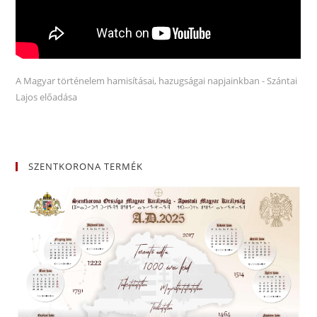
A Magyar történelem hamisításai, hazugságai napjainkban - Szántai
Lajos előadása
SZENTKORONA TERMÉK