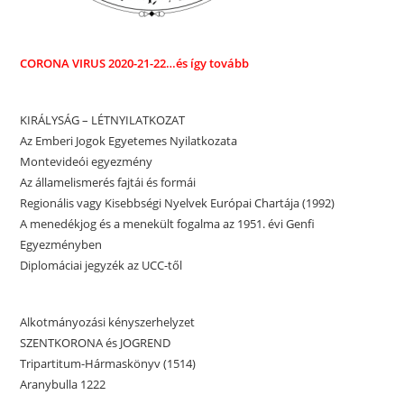
CORONA VIRUS
2020-21-22…és így tovább
KIRÁLYSÁG – LÉTNYILATKOZAT
Az Emberi Jogok Egyetemes Nyilatkozata
Montevideói egyezmény
Az államelismerés fajtái és formái
Regionális vagy Kisebbségi Nyelvek Európai Chartája (1992)
A menedékjog és a menekült fogalma az 1951. évi Genfi
Egyezményben
Diplomáciai jegyzék az UCC-től
Alkotmányozási kényszerhelyzet
SZENTKORONA és JOGREND
Tripartitum-Hármaskönyv (1514)
Aranybulla 1222