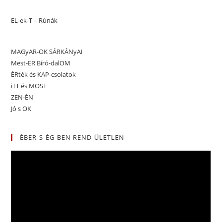
EL-ek-T – Rúnák
MAGyAR-OK SÁRKÁNyAI
Mest-ER Bíró-dalOM
ÉRték és KAP-csolatok
iTT és MOST
ZEN-ÉN
Jó s OK
ÉBER-S-ÉG-BEN REND-ÜLETLEN