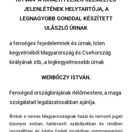
JELENLÉTÉNEK HELYTARTÓJA, A
LEGNAGYOBB GONDDAL KÉSZÍTETT
ULÁSZLÓ ÚRNAK
a fenséges fejedelemnek és úrnak,
Isten
kegyelméből Magyarország és Csehország
királyának stb.,
a legkegyelmesebb úrnak
WERBŐCZY ISTVÁN
,
Fenséged országbirájának itélőmestere, a maga
szolgálatait legalázatosabban ajánlja.
Ámbár e nemes Magyarországnak hazai és nemzeti jogait
bizonyos sorban, határozott
szabályokban és rendben
összeállítani és írásba foglalt munkában megmagyarázni