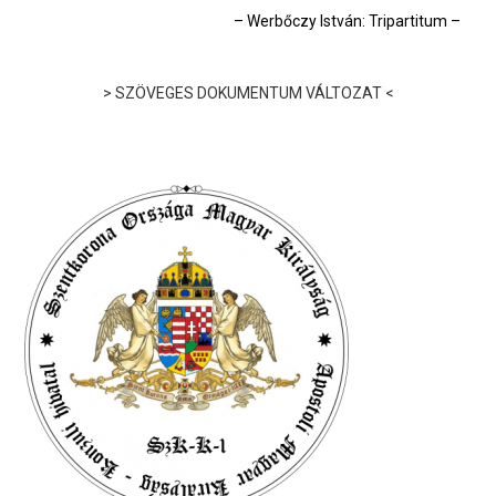
Nincs is semmi, a mit akár Felséged nekem, saját nagyobb
– Werbőczy István: Tripartitum
–
dicsőségére parancsolhatott, akár
énmagam buzgóbb
akarattal elvállalhattam volna. Mert a királyi fényhez
> SZÖVEGES DOKUMENTUM VÁLTOZAT <
méltóbban, alattvalói
nyugalmára és békességére mi
alkalmasabbat nyújthatott volna, mint azt, hogy az
ellenségtől
való félelmet messzeűző háborúk és
fegyvercsörgetések után a békéről gondoskodik? a
melyállandó és szilárd nem lehet, hacsak a jog
kormányzatán nem nyugszik; bizonyos pedig az, hogy
sokkal többet ártanak a belső viszályok, mint a külső háborúk
és hogy több és hatalmasabb
országot döntött romba hazai
méreg, semmint ellenséges fegyver.