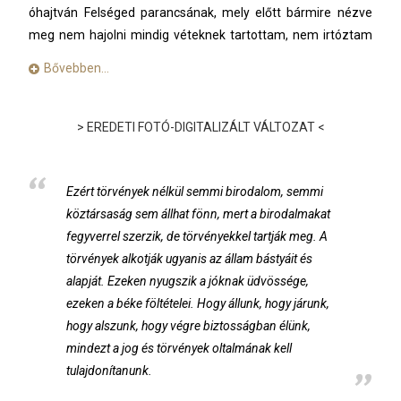
óhajtván Felséged parancsának, mely előtt bármire nézve
meg nem hajolni mindig véteknek tartottam, nem irtóztam
olyan terhet venni magamra, melyet vállaim korántsem
Bővebben…
bírnak el; a ki jóllehet saját gyengeségemet ismerem, – mert
olyannyira nem tulajdonítok magamnak valamivel nagyobb
szorgalmat vagy tanultságot, hogy magamat még a velem
> EREDETI FOTÓ-DIGITALIZÁLT VÁLTOZAT <
egyenlők s ugyanazon hivatásban buzgolkodók között is az
utolsók sorába állítom oda, – mégis Felségednek
legszerencsésebb vezérlete és boldogító uralkodása alatt
Ezért törvények nélkül semmi birodalom, semmi
hozzáfogok az e tartományban mai napig hallatlan és nagy
köztársaság sem állhat fönn, mert a birodalmakat
szégyenünkre, de még nagyobb veszteségünkre, annyi
fegyverrel szerzik, de törvényekkel tartják meg. A
század lefolyása alatt elhanyagolt munkához, tudniillik, hogy
törvények alkotják ugyanis az állam bástyáit és
az országnak eddigelé szétszórt, csonka, zavart és nem
alapját. Ezeken nyugszik a jóknak üdvössége,
egészen összeillő statutumait és végzeményeit, törvényeit s
ezeken a béke föltételei. Hogy állunk, hogy járunk,
szokásait egybefoglaljam és összekapcsoljam és írásba
hogy alszunk, hogy végre biztosságban élünk,
téve felségednek közhasználatul való kihirdetés végett
mindezt a jog és törvények oltalmának kell
legmélyebb hódolatom hajlandóságával fölajánljam.
tulajdonítanunk.