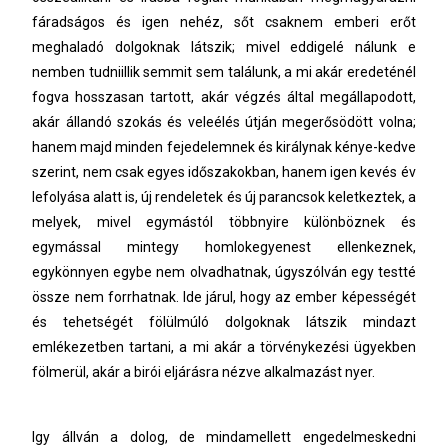
fáradságos és
igen nehéz, sőt csaknem emberi erőt
meghaladó dolgoknak látszik; mivel eddigelé nálunk e
nemben tudniillik semmit sem találunk, a mi akár eredeténél
fogva hosszasan tartott, akár végzés
által megállapodott,
akár állandó szokás és veleélés útján megerősödött volna;
hanem majd
minden fejedelemnek és királynak kénye-kedve
szerint, nem csak egyes időszakokban, hanem
igen kevés év
lefolyása alatt is, új rendeletek és új parancsok keletkeztek, a
melyek, mivel
egymástól többnyire különböznek és
egymással mintegy homlokegyenest ellenkeznek,
egykönnyen egybe nem olvadhatnak, úgyszólván egy testté
össze nem forrhatnak. Ide járul, hogy
az ember képességét
és tehetségét fölülmúló dolgoknak látszik mindazt
emlékezetben tartani, a
mi akár a törvénykezési ügyekben
fölmerül, akár a birói eljárásra nézve alkalmazást nyer.
Igy állván a dolog, de mindamellett engedelmeskedni